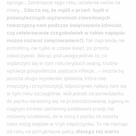
sprzyja… Zamknięcie tego roku, ustalenie celów na
nowy…
Zdarza się, że myśli o przed- bądź o
poświątecznych wyzwaniach zawodowych
towarzyszą nam podczas świętowania (chociaż,
czy celebrowanie czegokolwiek w takim napięciu
można nazwać świętowaniem?).
Tak naprawdę nie
potrafimy, nie tylko w czasie świąt, po prostu
odpoczywać. Biorąc pod uwagę jednak to, co
wydarzyło się w tym roku (wybuch wojny, trudna
sytuacja gospodarcza, pędząca inflacja… – można by
jeszcze długo wymieniać zjawiska, które nas
zmęczyły i przytłoczyły), odpoczynek należy nam się
w tym roku szczególnie. Jeśli jednak od poniedziałku
do piątku narażamy się na przebodźcowanie, żyjemy w
ciągłym stresie i jesteśmy poddawani presji, nie
możemy oczekiwać, że w nocy z piątku na sobotę
nasz mózg wejdzie w tryb odpoczynku. To nie nastąpi
od razu, na pstryknięcie palca,
dlatego też warto