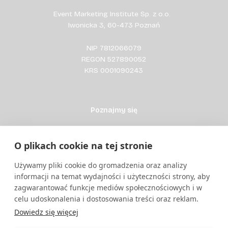
Event Marketing Institute Sp. z o.o.
Iwonicka 3, 60-473 Poznań
NIP 7812066079
REGON 527890052
KRS 0001090243
Poznajmy się
O mnie
O plikach cookie na tej stronie
Wydarzenia
Używamy pliki cookie do gromadzenia oraz analizy
Kontakt
informacji na temat wydajności i użyteczności strony, aby
zagwarantować funkcje mediów społecznościowych i w
Ucz się ze mną
celu udoskonalenia i dostosowania treści oraz reklam.
Blog
Dowiedz się więcej
E-book